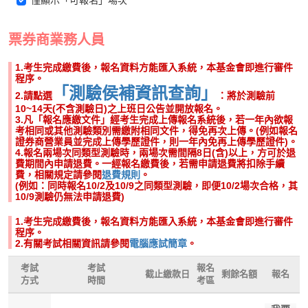
僅顯示「可報名」場次
票券商業務人員
1.考生完成繳費後，報名資料方能匯入系統，本基金會即進行審件
程序。
「測驗侯補資訊查詢」
2.請點選
：將於測驗前
10~14天(不含測驗日)之上班日公告並開放報名。
3.凡「報名應繳文件」經考生完成上傳報名系統後，若一年內欲報
考相同或其他測驗類別需繳附相同文件，得免再次上傳。(例如報名
證券商營業員並完成上傳學歷證件，則一年內免再上傳學歷證件)。
4.報名兩場次同類型測驗時，兩場次需間隔8日(含)以上，方可於退
費期間內申請退費。一經報名繳費後，若需申請退費將扣除手續
費，相關規定請參閱
退費規則
。
(例如：同時報名10/2及10/9之同類型測驗，即便10/2場次合格，其
10/9測驗仍無法申請退費)
1.考生完成繳費後，報名資料方能匯入系統，本基金會即進行審件
程序。
2.有關考試相關資訊請參閱
電腦應試簡章
。
考試
考試
報名
截止繳款日
剩餘名額
報名
方式
時間
考區